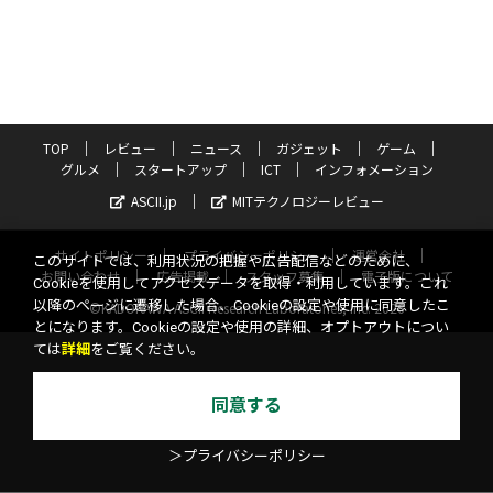
TOP
レビュー
ニュース
ガジェット
ゲーム
グルメ
スタートアップ
ICT
インフォメーション
ASCII.jp
MITテクノロジーレビュー
サイトポリシー
プライバシーポリシー
運営会社
このサイトでは、利用状況の把握や広告配信などのために、
お問い合わせ
広告掲載
スタッフ募集
電子版について
Cookieを使用してアクセスデータを取得・利用しています。これ
以降のページに遷移した場合、Cookieの設定や使用に同意したこ
©KADOKAWA ASCII Research Laboratories, Inc. 2026
とになります。Cookieの設定や使用の詳細、オプトアウトについ
ては
詳細
をご覧ください。
同意する
＞プライバシーポリシー