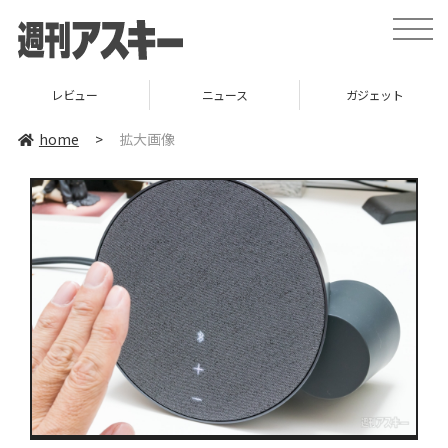
toggle
naviga
レビュー
ニュース
ガジェット
home
>
拡大画像