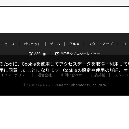
ニュース
ガジェット
ゲーム
グルメ
スタートアップ
ICT
ASCII.jp
MITテクノロジーレビュー
ために、Cookieを使用してアクセスデータを取得・利用して
使用に同意したことになります。Cookieの設定や使用の詳細、
ライバシーポリシー
運営会社
お問い合わせ
広告掲載
スタッフ
©KADOKAWA ASCII Research Laboratories, Inc. 2026