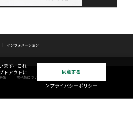
インフォメーション
います。これ
同意する
オプトアウトに
募集
電子版について
＞プライバシーポリシー