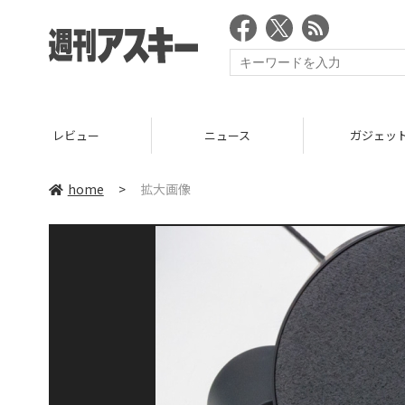
レビュー
ニュース
ガジェッ
home
>
拡大画像