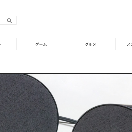
ト
ゲーム
グルメ
ス