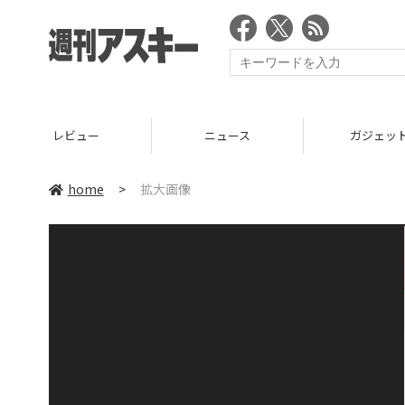
レビュー
ニュース
ガジェッ
home
>
拡大画像