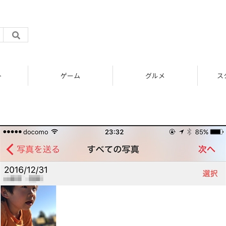
ト
ゲーム
グルメ
ス