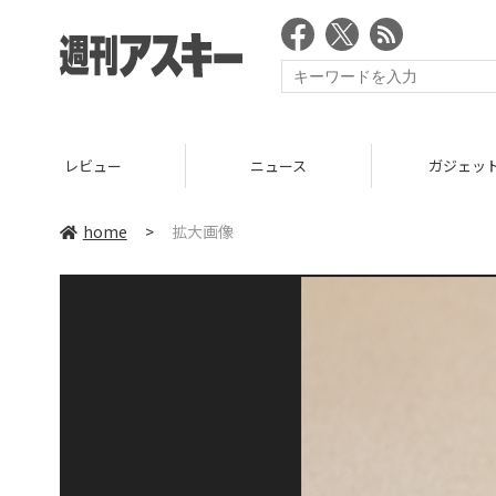
レビュー
ニュース
ガジェッ
home
>
拡大画像