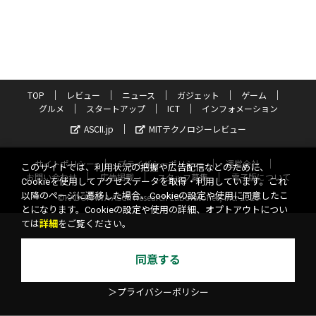
TOP
レビュー
ニュース
ガジェット
ゲーム
グルメ
スタートアップ
ICT
インフォメーション
ASCII.jp
MITテクノロジーレビュー
サイトポリシー
プライバシーポリシー
運営会社
このサイトでは、利用状況の把握や広告配信などのために、
お問い合わせ
広告掲載
スタッフ募集
電子版について
Cookieを使用してアクセスデータを取得・利用しています。これ
以降のページに遷移した場合、Cookieの設定や使用に同意したこ
©KADOKAWA ASCII Research Laboratories, Inc. 2026
とになります。Cookieの設定や使用の詳細、オプトアウトについ
ては
詳細
をご覧ください。
同意する
＞プライバシーポリシー