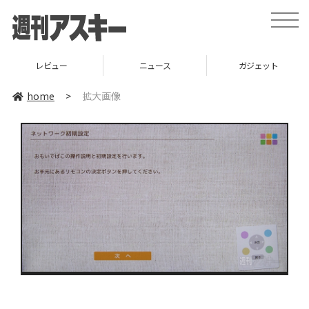
toggle
naviga
レビュー
ニュース
ガジェット
home
>
拡大画像