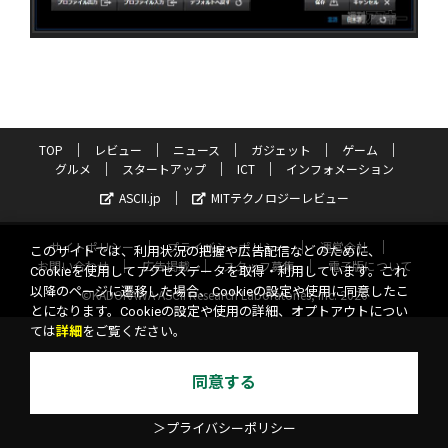
TOP
レビュー
ニュース
ガジェット
ゲーム
グルメ
スタートアップ
ICT
インフォメーション
ASCII.jp
MITテクノロジーレビュー
サイトポリシー
プライバシーポリシー
運営会社
このサイトでは、利用状況の把握や広告配信などのために、
お問い合わせ
広告掲載
スタッフ募集
電子版について
Cookieを使用してアクセスデータを取得・利用しています。これ
以降のページに遷移した場合、Cookieの設定や使用に同意したこ
©KADOKAWA ASCII Research Laboratories, Inc. 2026
とになります。Cookieの設定や使用の詳細、オプトアウトについ
ては
詳細
をご覧ください。
同意する
＞プライバシーポリシー