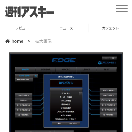
toggle
naviga
レビュー
ニュース
ガジェット
home
>
拡大画像