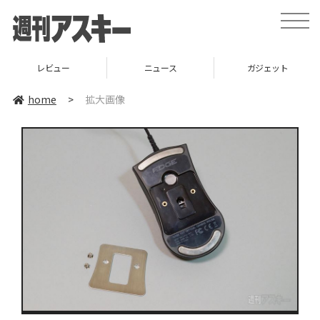
toggle
naviga
レビュー
ニュース
ガジェット
home
>
拡大画像