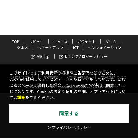
TOP
レビュー
ニュース
ガジェット
ゲーム
グルメ
スタートアップ
ICT
インフォメーション
ASCII.jp
MITテクノロジーレビュー
サイトポリシー
プライバシーポリシー
運営会社
このサイトでは、利用状況の把握や広告配信などのために、
お問い合わせ
広告掲載
スタッフ募集
電子版について
Cookieを使用してアクセスデータを取得・利用しています。これ
以降のページに遷移した場合、Cookieの設定や使用に同意したこ
©KADOKAWA ASCII Research Laboratories, Inc. 2026
とになります。Cookieの設定や使用の詳細、オプトアウトについ
ては
詳細
をご覧ください。
同意する
＞プライバシーポリシー