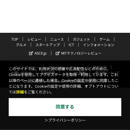
TOP
レビュー
ニュース
ガジェット
ゲーム
グルメ
スタートアップ
ICT
インフォメーション
ASCII.jp
MITテクノロジーレビュー
サイトポリシー
プライバシーポリシー
運営会社
このサイトでは、利用状況の把握や広告配信などのために、
お問い合わせ
広告掲載
スタッフ募集
電子版について
Cookieを使用してアクセスデータを取得・利用しています。これ
以降のページに遷移した場合、Cookieの設定や使用に同意したこ
©KADOKAWA ASCII Research Laboratories, Inc. 2026
とになります。Cookieの設定や使用の詳細、オプトアウトについ
ては
詳細
をご覧ください。
同意する
＞プライバシーポリシー