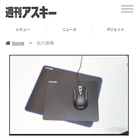
toggle
naviga
レビュー
ニュース
ガジェット
home
>
拡大画像