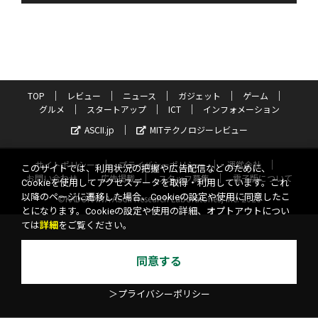
TOP
レビュー
ニュース
ガジェット
ゲーム
グルメ
スタートアップ
ICT
インフォメーション
ASCII.jp
MITテクノロジーレビュー
サイトポリシー
プライバシーポリシー
運営会社
このサイトでは、利用状況の把握や広告配信などのために、
お問い合わせ
広告掲載
スタッフ募集
電子版について
Cookieを使用してアクセスデータを取得・利用しています。これ
以降のページに遷移した場合、Cookieの設定や使用に同意したこ
©KADOKAWA ASCII Research Laboratories, Inc. 2026
とになります。Cookieの設定や使用の詳細、オプトアウトについ
ては
詳細
をご覧ください。
同意する
＞プライバシーポリシー