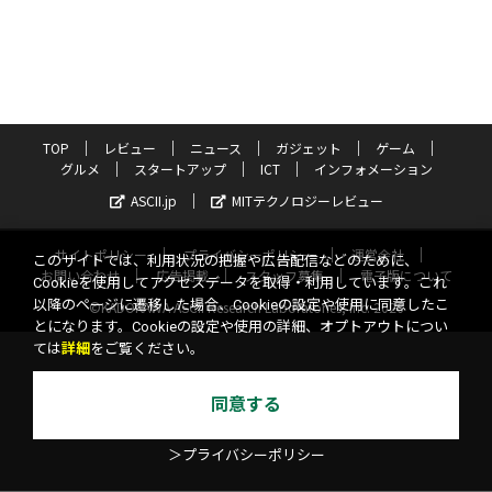
TOP
レビュー
ニュース
ガジェット
ゲーム
グルメ
スタートアップ
ICT
インフォメーション
ASCII.jp
MITテクノロジーレビュー
サイトポリシー
プライバシーポリシー
運営会社
このサイトでは、利用状況の把握や広告配信などのために、
お問い合わせ
広告掲載
スタッフ募集
電子版について
Cookieを使用してアクセスデータを取得・利用しています。これ
以降のページに遷移した場合、Cookieの設定や使用に同意したこ
©KADOKAWA ASCII Research Laboratories, Inc. 2026
とになります。Cookieの設定や使用の詳細、オプトアウトについ
ては
詳細
をご覧ください。
同意する
＞プライバシーポリシー