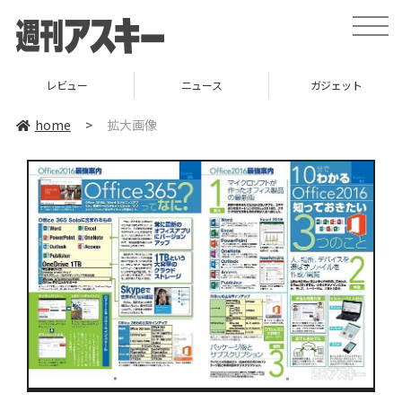
toggle
naviga
レビュー
ニュース
ガジェット
home
>
拡大画像