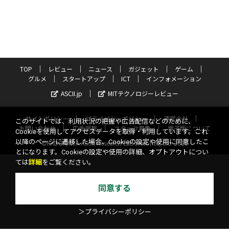
TOP
レビュー
ニュース
ガジェット
ゲーム
グルメ
スタートアップ
ICT
インフォメーション
ASCII.jp
MITテクノロジーレビュー
サイトポリシー
プライバシーポリシー
運営会社
このサイトでは、利用状況の把握や広告配信などのために、
お問い合わせ
広告掲載
スタッフ募集
電子版について
Cookieを使用してアクセスデータを取得・利用しています。これ
以降のページに遷移した場合、Cookieの設定や使用に同意したこ
©KADOKAWA ASCII Research Laboratories, Inc. 2026
とになります。Cookieの設定や使用の詳細、オプトアウトについ
ては
詳細
をご覧ください。
同意する
＞プライバシーポリシー