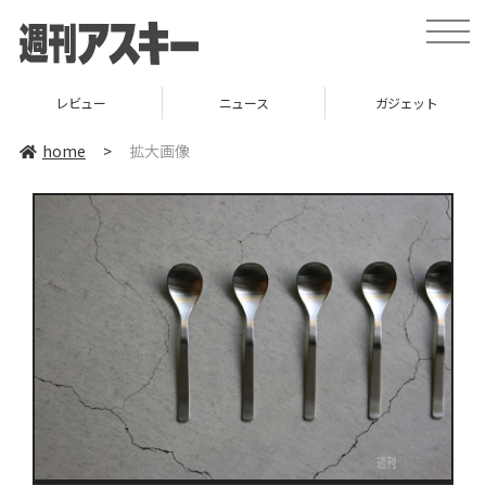
toggle
naviga
レビュー
ニュース
ガジェット
home
>
拡大画像