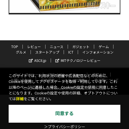
TOP
レビュー
ニュース
ガジェット
ゲーム
グルメ
スタートアップ
ICT
インフォメーション
ASCII.jp
MITテクノロジーレビュー
サイトポリシー
プライバシーポリシー
運営会社
このサイトでは、利用状況の把握や広告配信などのために、
お問い合わせ
広告掲載
スタッフ募集
電子版について
Cookieを使用してアクセスデータを取得・利用しています。これ
以降のページに遷移した場合、Cookieの設定や使用に同意したこ
©KADOKAWA ASCII Research Laboratories, Inc. 2026
とになります。Cookieの設定や使用の詳細、オプトアウトについ
ては
詳細
をご覧ください。
同意する
＞プライバシーポリシー