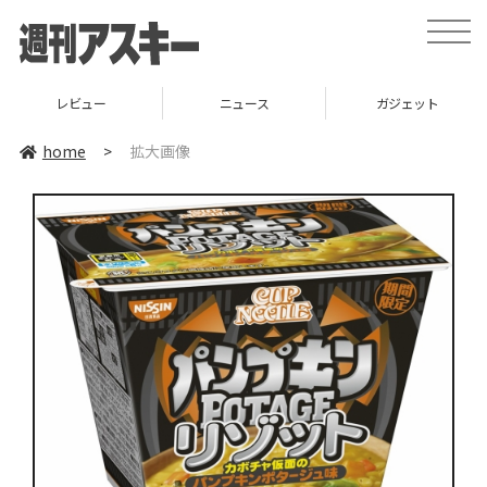
toggle
naviga
レビュー
ニュース
ガジェット
home
>
拡大画像