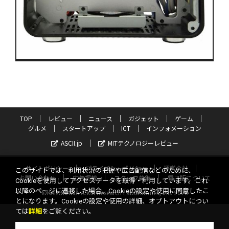
TOP
レビュー
ニュース
ガジェット
ゲーム
グルメ
スタートアップ
ICT
インフォメーション
ASCII.jp
MITテクノロジーレビュー
サイトポリシー
プライバシーポリシー
運営会社
このサイトでは、利用状況の把握や広告配信などのために、
お問い合わせ
広告掲載
スタッフ募集
電子版について
Cookieを使用してアクセスデータを取得・利用しています。これ
以降のページに遷移した場合、Cookieの設定や使用に同意したこ
©KADOKAWA ASCII Research Laboratories, Inc. 2026
とになります。Cookieの設定や使用の詳細、オプトアウトについ
ては
詳細
をご覧ください。