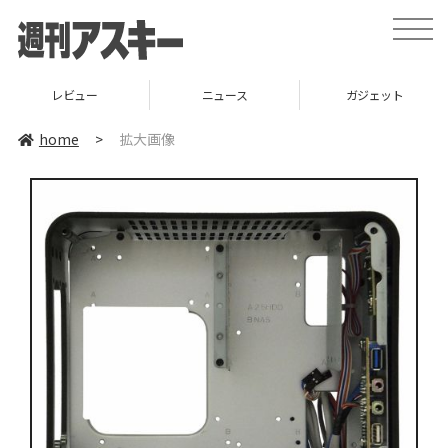
toggle
naviga
レビュー
ニュース
ガジェット
home
>
拡大画像