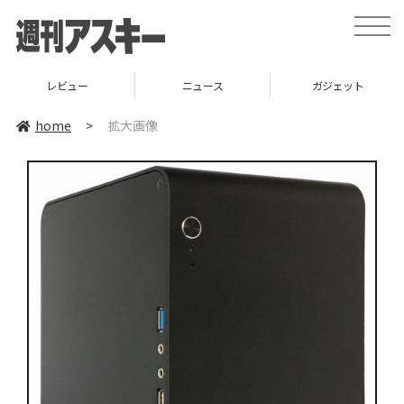
toggle
naviga
レビュー
ニュース
ガジェット
home
>
拡大画像