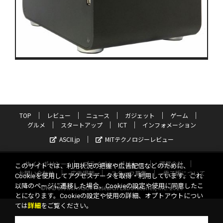
TOP
レビュー
ニュース
ガジェット
ゲーム
グルメ
スタートアップ
ICT
インフォメーション
ASCII.jp
MITテクノロジーレビュー
サイトポリシー
プライバシーポリシー
運営会社
このサイトでは、利用状況の把握や広告配信などのために、
お問い合わせ
広告掲載
スタッフ募集
電子版について
Cookieを使用してアクセスデータを取得・利用しています。これ
以降のページに遷移した場合、Cookieの設定や使用に同意したこ
©KADOKAWA ASCII Research Laboratories, Inc. 2026
とになります。Cookieの設定や使用の詳細、オプトアウトについ
ては
詳細
をご覧ください。