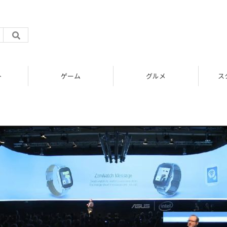
ト
ゲーム
グルメ
ス