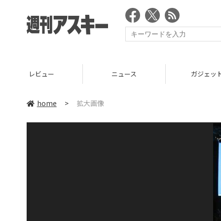
レビュー
ニュース
ガジェッ
home
>
拡大画像