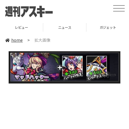
toggle
naviga
レビュー
ニュース
ガジェット
home
>
拡大画像