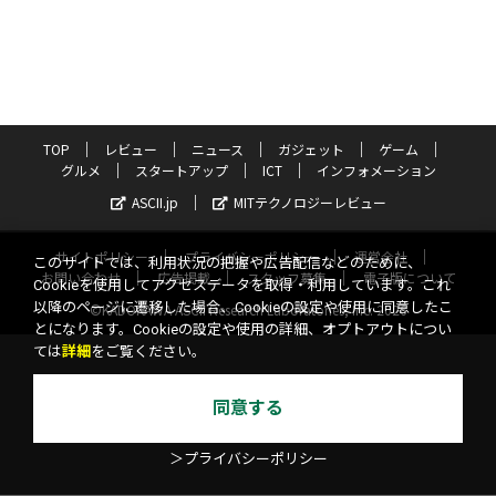
TOP
レビュー
ニュース
ガジェット
ゲーム
グルメ
スタートアップ
ICT
インフォメーション
ASCII.jp
MITテクノロジーレビュー
サイトポリシー
プライバシーポリシー
運営会社
このサイトでは、利用状況の把握や広告配信などのために、
お問い合わせ
広告掲載
スタッフ募集
電子版について
Cookieを使用してアクセスデータを取得・利用しています。これ
以降のページに遷移した場合、Cookieの設定や使用に同意したこ
©KADOKAWA ASCII Research Laboratories, Inc. 2026
とになります。Cookieの設定や使用の詳細、オプトアウトについ
ては
詳細
をご覧ください。
同意する
＞プライバシーポリシー