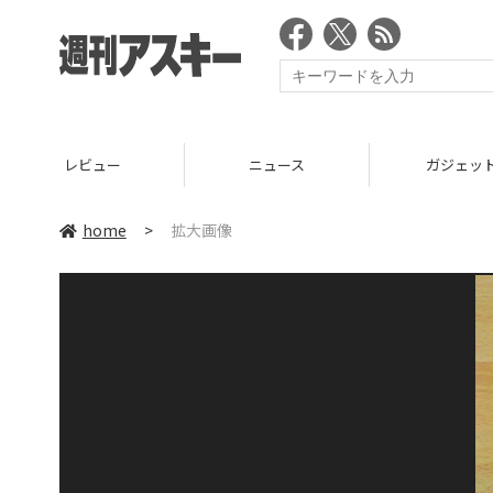
レビュー
ニュース
ガジェッ
home
>
拡大画像