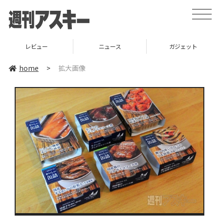
toggle
naviga
レビュー
ニュース
ガジェット
home
>
拡大画像