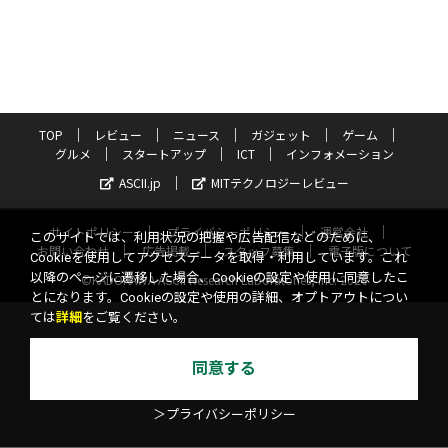
TOP
レビュー
ニュース
ガジェット
ゲーム
グルメ
スタートアップ
ICT
インフォメーション
ASCII.jp
MITテクノロジーレビュー
サイトポリシー
プライバシーポリシー
運営会社
このサイトでは、利用状況の把握や広告配信などのために、
お問い合わせ
広告掲載
スタッフ募集
電子版について
Cookieを使用してアクセスデータを取得・利用しています。これ
以降のページに遷移した場合、Cookieの設定や使用に同意したこ
©KADOKAWA ASCII Research Laboratories, Inc. 2026
とになります。Cookieの設定や使用の詳細、オプトアウトについ
ては
詳細
をご覧ください。
同意する
＞プライバシーポリシー