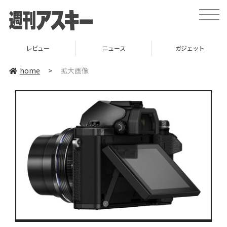
toggle
naviga
レビュー
ニュース
ガジェット
home
>
拡大画像