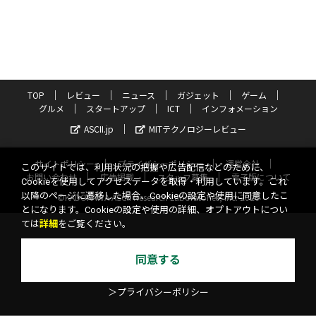
TOP
レビュー
ニュース
ガジェット
ゲーム
グルメ
スタートアップ
ICT
インフォメーション
ASCII.jp
MITテクノロジーレビュー
サイトポリシー
プライバシーポリシー
運営会社
このサイトでは、利用状況の把握や広告配信などのために、
お問い合わせ
広告掲載
スタッフ募集
電子版について
Cookieを使用してアクセスデータを取得・利用しています。これ
以降のページに遷移した場合、Cookieの設定や使用に同意したこ
©KADOKAWA ASCII Research Laboratories, Inc. 2026
とになります。Cookieの設定や使用の詳細、オプトアウトについ
ては
詳細
をご覧ください。
同意する
＞プライバシーポリシー