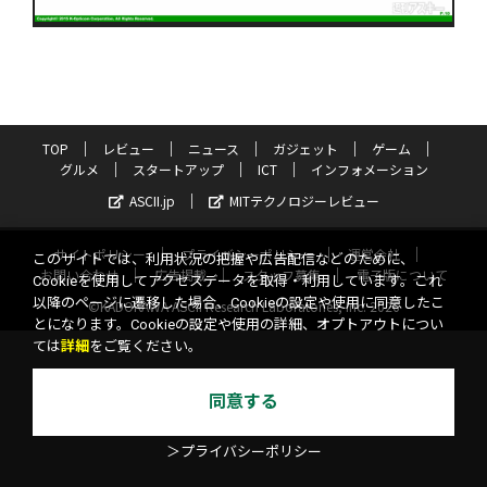
TOP
レビュー
ニュース
ガジェット
ゲーム
グルメ
スタートアップ
ICT
インフォメーション
ASCII.jp
MITテクノロジーレビュー
サイトポリシー
プライバシーポリシー
運営会社
このサイトでは、利用状況の把握や広告配信などのために、
お問い合わせ
広告掲載
スタッフ募集
電子版について
Cookieを使用してアクセスデータを取得・利用しています。これ
以降のページに遷移した場合、Cookieの設定や使用に同意したこ
©KADOKAWA ASCII Research Laboratories, Inc. 2026
とになります。Cookieの設定や使用の詳細、オプトアウトについ
ては
詳細
をご覧ください。
同意する
＞プライバシーポリシー