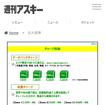
toggle
naviga
レビュー
ニュース
ガジェット
home
>
拡大画像