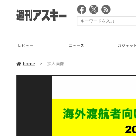
レビュー
ニュース
ガジェッ
home
>
拡大画像