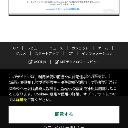
TOP
レビュー
ニュース
ガジェット
ゲーム
グルメ
スタートアップ
ICT
インフォメーション
ASCII.jp
MITテクノロジーレビュー
サイトポリシー
プライバシーポリシー
運営会社
このサイトでは、利用状況の把握や広告配信などのために、
お問い合わせ
広告掲載
スタッフ募集
電子版について
Cookieを使用してアクセスデータを取得・利用しています。これ
以降のページに遷移した場合、Cookieの設定や使用に同意したこ
©KADOKAWA ASCII Research Laboratories, Inc. 2026
とになります。Cookieの設定や使用の詳細、オプトアウトについ
ては
詳細
をご覧ください。
同意する
＞プライバシーポリシー