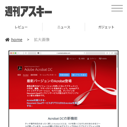
toggle
naviga
レビュー
ニュース
ガジェット
home
>
拡大画像