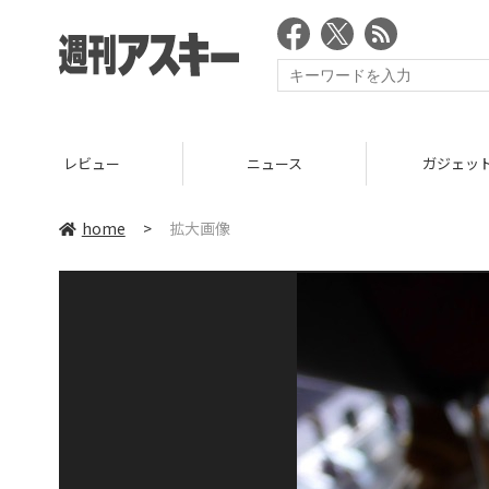
レビュー
ニュース
ガジェッ
home
>
拡大画像