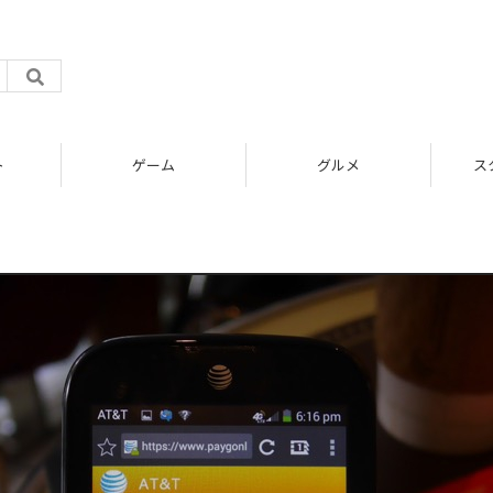
ト
ゲーム
グルメ
ス