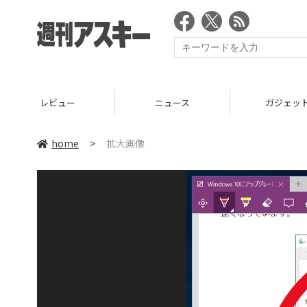
レビュー
ニュース
ガジェッ
home
>
拡大画像