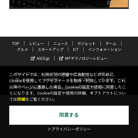
TOP
レビュー
ニュース
ガジェット
ゲーム
グルメ
スタートアップ
ICT
インフォメーション
ASCII.jp
MITテクノロジーレビュー
サイトポリシー
プライバシーポリシー
運営会社
このサイトでは、利用状況の把握や広告配信などのために、
お問い合わせ
広告掲載
スタッフ募集
電子版について
Cookieを使用してアクセスデータを取得・利用しています。これ
以降のページに遷移した場合、Cookieの設定や使用に同意したこ
©KADOKAWA ASCII Research Laboratories, Inc. 2026
とになります。Cookieの設定や使用の詳細、オプトアウトについ
ては
詳細
をご覧ください。
同意する
＞プライバシーポリシー