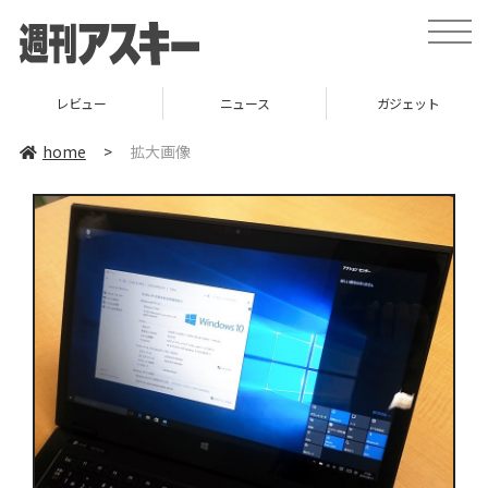
toggle
naviga
レビュー
ニュース
ガジェット
home
>
拡大画像