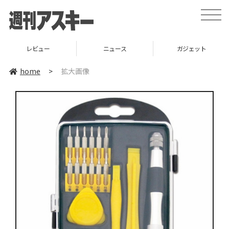
toggle
naviga
レビュー
ニュース
ガジェット
home
>
拡大画像