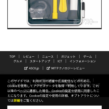
TOP
レビュー
ニュース
ガジェット
ゲーム
グルメ
スタートアップ
ICT
インフォメーション
ASCII.jp
MITテクノロジーレビュー
サイトポリシー
プライバシーポリシー
運営会社
このサイトでは、利用状況の把握や広告配信などのために、
お問い合わせ
広告掲載
スタッフ募集
電子版について
Cookieを使用してアクセスデータを取得・利用しています。これ
以降のページに遷移した場合、Cookieの設定や使用に同意したこ
©KADOKAWA ASCII Research Laboratories, Inc. 2026
とになります。Cookieの設定や使用の詳細、オプトアウトについ
ては
詳細
をご覧ください。