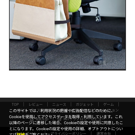
TOP
レビュー
ニュース
ガジェット
ゲーム
グルメ
スタートアップ
ICT
インフォメーション
このサイトでは、利用状況の把握や広告配信などのために、
Cookieを使用してアクセスデータを取得・利用しています。これ
ASCII.jp
MITテクノロジーレビュー
以降のページに遷移した場合、Cookieの設定や使用に同意したこ
とになります。Cookieの設定や使用の詳細、オプトアウトについ
サイトポリシー
プライバシーポリシー
運営会社
ては
詳細
をご覧ください。