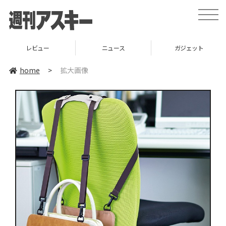
toggle
naviga
レビュー
ニュース
ガジェット
home
>
拡大画像