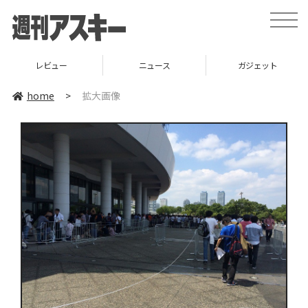
toggle
naviga
レビュー
ニュース
ガジェット
home
>
拡大画像