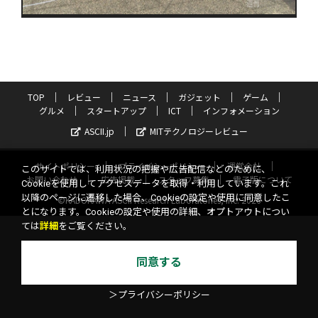
TOP
レビュー
ニュース
ガジェット
ゲーム
グルメ
スタートアップ
ICT
インフォメーション
ASCII.jp
MITテクノロジーレビュー
サイトポリシー
プライバシーポリシー
運営会社
このサイトでは、利用状況の把握や広告配信などのために、
お問い合わせ
広告掲載
スタッフ募集
電子版について
Cookieを使用してアクセスデータを取得・利用しています。これ
以降のページに遷移した場合、Cookieの設定や使用に同意したこ
©KADOKAWA ASCII Research Laboratories, Inc. 2026
とになります。Cookieの設定や使用の詳細、オプトアウトについ
ては
詳細
をご覧ください。
同意する
＞プライバシーポリシー