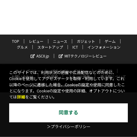
TOP
レビュー
ニュース
ガジェット
ゲーム
グルメ
スタートアップ
ICT
インフォメーション
ASCII.jp
MITテクノロジーレビュー
サイトポリシー
プライバシーポリシー
運営会社
このサイトでは、利用状況の把握や広告配信などのために、
お問い合わせ
広告掲載
スタッフ募集
電子版について
Cookieを使用してアクセスデータを取得・利用しています。これ
以降のページに遷移した場合、Cookieの設定や使用に同意したこ
©KADOKAWA ASCII Research Laboratories, Inc. 2026
とになります。Cookieの設定や使用の詳細、オプトアウトについ
ては
詳細
をご覧ください。
同意する
＞プライバシーポリシー