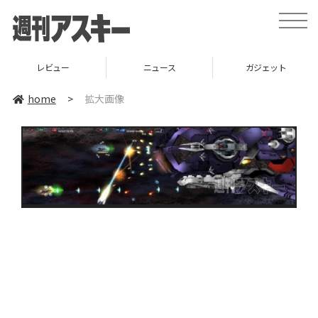
toggle
naviga
レビュー
ニュース
ガジェット
home
>
拡大画像