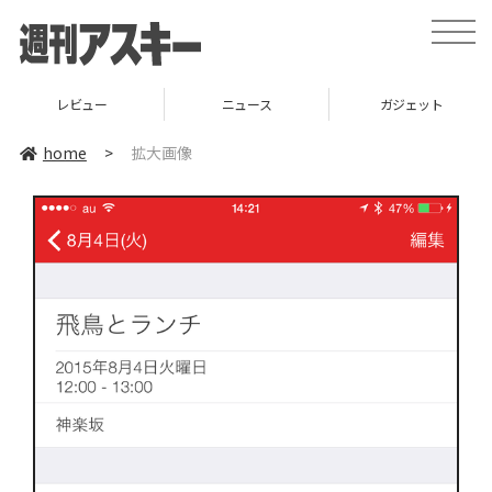
toggle
naviga
レビュー
ニュース
ガジェット
home
>
拡大画像