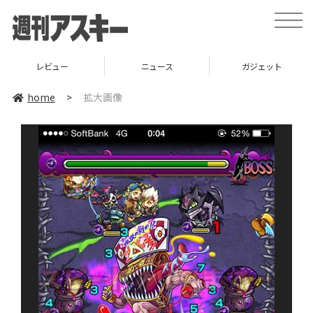
toggle
naviga
レビュー
ニュース
ガジェット
home
>
拡大画像