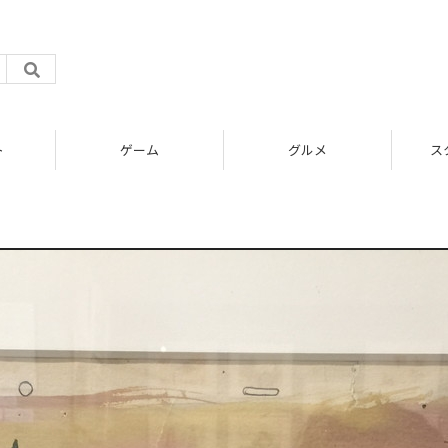
ト
ゲーム
グルメ
ス