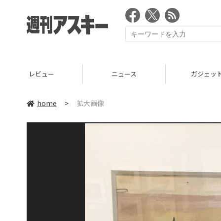
レビュー
ニュース
ガジェッ
home
>
拡大画像