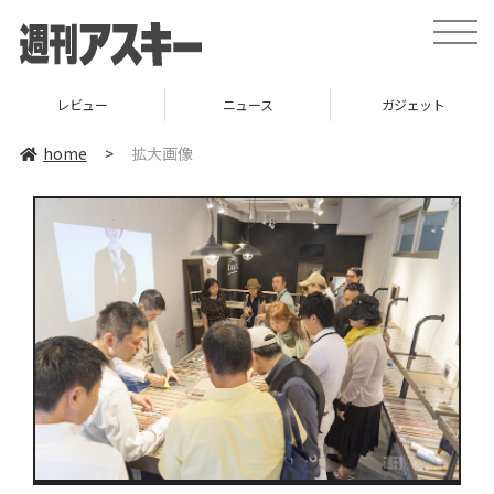
toggle
naviga
レビュー
ニュース
ガジェット
home
>
拡大画像