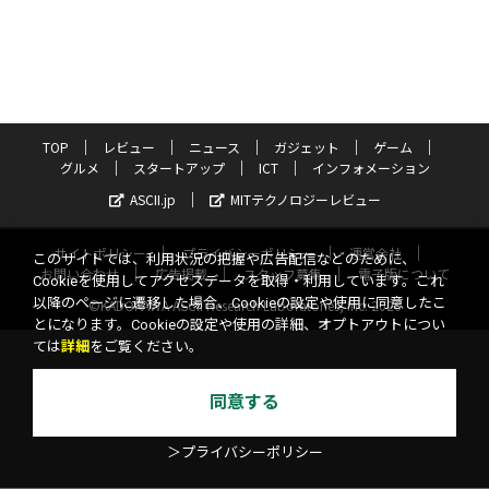
TOP
レビュー
ニュース
ガジェット
ゲーム
グルメ
スタートアップ
ICT
インフォメーション
ASCII.jp
MITテクノロジーレビュー
サイトポリシー
プライバシーポリシー
運営会社
このサイトでは、利用状況の把握や広告配信などのために、
お問い合わせ
広告掲載
スタッフ募集
電子版について
Cookieを使用してアクセスデータを取得・利用しています。これ
以降のページに遷移した場合、Cookieの設定や使用に同意したこ
©KADOKAWA ASCII Research Laboratories, Inc. 2026
とになります。Cookieの設定や使用の詳細、オプトアウトについ
ては
詳細
をご覧ください。
同意する
＞プライバシーポリシー