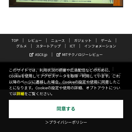
TOP
レビュー
ニュース
ガジェット
ゲーム
グルメ
スタートアップ
ICT
インフォメーション
ASCII.jp
MITテクノロジーレビュー
サイトポリシー
プライバシーポリシー
運営会社
このサイトでは、利用状況の把握や広告配信などのために、
お問い合わせ
広告掲載
スタッフ募集
電子版について
Cookieを使用してアクセスデータを取得・利用しています。これ
以降のページに遷移した場合、Cookieの設定や使用に同意したこ
©KADOKAWA ASCII Research Laboratories, Inc. 2026
とになります。Cookieの設定や使用の詳細、オプトアウトについ
ては
詳細
をご覧ください。
同意する
＞プライバシーポリシー