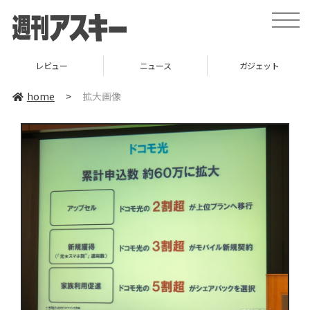
toggle
naviga
レビュー
ニュース
ガジェット
home
>
拡大画像