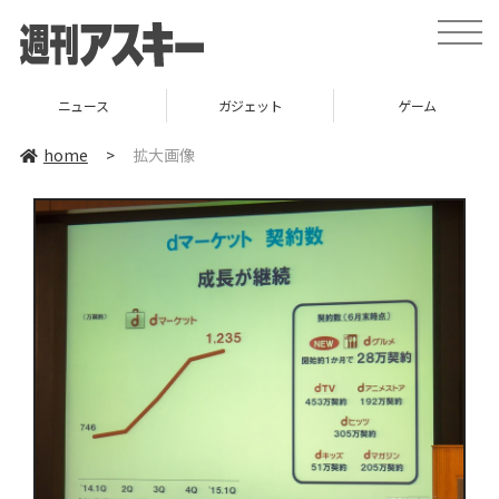
toggle
naviga
ニュース
ガジェット
ゲーム
home
>
拡大画像