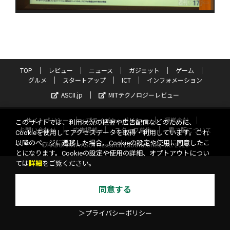
TOP
レビュー
ニュース
ガジェット
ゲーム
グルメ
スタートアップ
ICT
インフォメーション
ASCII.jp
MITテクノロジーレビュー
サイトポリシー
プライバシーポリシー
運営会社
このサイトでは、利用状況の把握や広告配信などのために、
お問い合わせ
広告掲載
スタッフ募集
電子版について
Cookieを使用してアクセスデータを取得・利用しています。これ
以降のページに遷移した場合、Cookieの設定や使用に同意したこ
©KADOKAWA ASCII Research Laboratories, Inc. 2026
とになります。Cookieの設定や使用の詳細、オプトアウトについ
ては
詳細
をご覧ください。
同意する
＞プライバシーポリシー