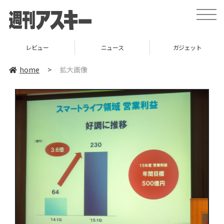
toggle
naviga
レビュー
ニュース
ガジェット
home
>
拡大画像