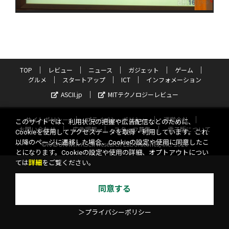
TOP
レビュー
ニュース
ガジェット
ゲーム
グルメ
スタートアップ
ICT
インフォメーション
ASCII.jp
MITテクノロジーレビュー
サイトポリシー
プライバシーポリシー
運営会社
このサイトでは、利用状況の把握や広告配信などのために、
お問い合わせ
広告掲載
スタッフ募集
電子版について
Cookieを使用してアクセスデータを取得・利用しています。これ
以降のページに遷移した場合、Cookieの設定や使用に同意したこ
©KADOKAWA ASCII Research Laboratories, Inc. 2026
とになります。Cookieの設定や使用の詳細、オプトアウトについ
ては
詳細
をご覧ください。
同意する
＞プライバシーポリシー