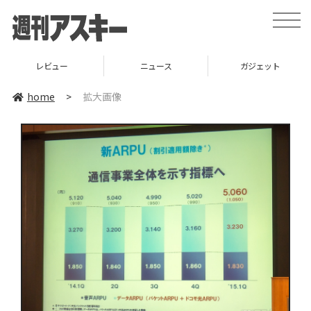
toggle
naviga
レビュー
ニュース
ガジェット
home
>
拡大画像