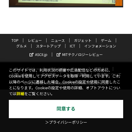
TOP
レビュー
ニュース
ガジェット
ゲーム
グルメ
スタートアップ
ICT
インフォメーション
ASCII.jp
MITテクノロジーレビュー
サイトポリシー
プライバシーポリシー
運営会社
このサイトでは、利用状況の把握や広告配信などのために、
お問い合わせ
広告掲載
スタッフ募集
電子版について
Cookieを使用してアクセスデータを取得・利用しています。これ
以降のページに遷移した場合、Cookieの設定や使用に同意したこ
©KADOKAWA ASCII Research Laboratories, Inc. 2026
とになります。Cookieの設定や使用の詳細、オプトアウトについ
ては
詳細
をご覧ください。
同意する
＞プライバシーポリシー