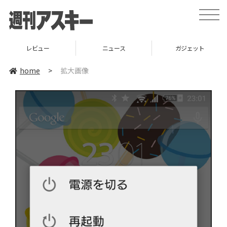
toggle
naviga
レビュー
ニュース
ガジェット
home
>
拡大画像