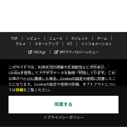
TOP
レビュー
ニュース
ガジェット
ゲーム
グルメ
スタートアップ
ICT
インフォメーション
ASCII.jp
MITテクノロジーレビュー
サイトポリシー
プライバシーポリシー
運営会社
このサイトでは、利用状況の把握や広告配信などのために、
お問い合わせ
広告掲載
スタッフ募集
電子版について
Cookieを使用してアクセスデータを取得・利用しています。これ
以降のページに遷移した場合、Cookieの設定や使用に同意したこ
©KADOKAWA ASCII Research Laboratories, Inc. 2026
とになります。Cookieの設定や使用の詳細、オプトアウトについ
ては
詳細
をご覧ください。
同意する
＞プライバシーポリシー