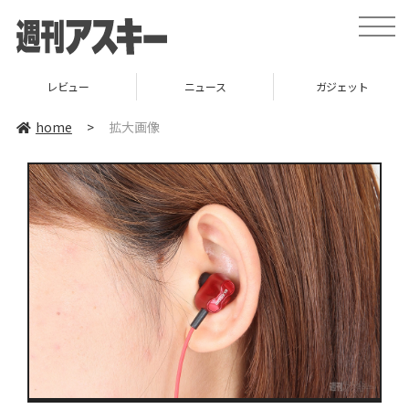
toggle
naviga
レビュー
ニュース
ガジェット
home
>
拡大画像