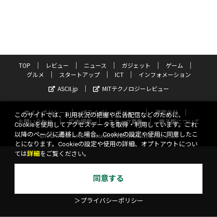
TOP
レビュー
ニュース
ガジェット
ゲーム
グルメ
スタートアップ
ICT
インフォメーション
ASCII.jp
MITテクノロジーレビュー
サイトポリシー
プライバシーポリシー
運営会社
このサイトでは、利用状況の把握や広告配信などのために、
お問い合わせ
広告掲載
スタッフ募集
電子版について
Cookieを使用してアクセスデータを取得・利用しています。これ
以降のページに遷移した場合、Cookieの設定や使用に同意したこ
©KADOKAWA ASCII Research Laboratories, Inc. 2026
とになります。Cookieの設定や使用の詳細、オプトアウトについ
ては
詳細
をご覧ください。
同意する
＞プライバシーポリシー