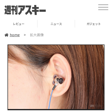
toggle
naviga
レビュー
ニュース
ガジェット
home
>
拡大画像