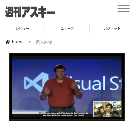
toggle
naviga
レビュー
ニュース
ガジェット
home
>
拡大画像