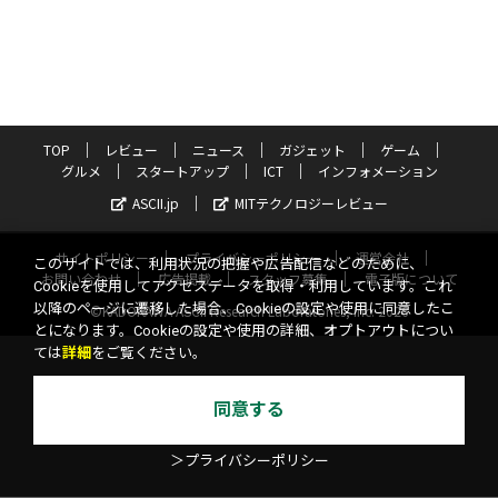
TOP
レビュー
ニュース
ガジェット
ゲーム
グルメ
スタートアップ
ICT
インフォメーション
ASCII.jp
MITテクノロジーレビュー
サイトポリシー
プライバシーポリシー
運営会社
このサイトでは、利用状況の把握や広告配信などのために、
お問い合わせ
広告掲載
スタッフ募集
電子版について
Cookieを使用してアクセスデータを取得・利用しています。これ
以降のページに遷移した場合、Cookieの設定や使用に同意したこ
©KADOKAWA ASCII Research Laboratories, Inc. 2026
とになります。Cookieの設定や使用の詳細、オプトアウトについ
ては
詳細
をご覧ください。
同意する
＞プライバシーポリシー