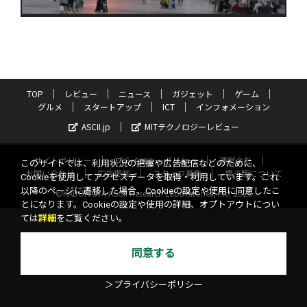
TOP
レビュー
ニュース
ガジェット
ゲーム
グルメ
スタートアップ
ICT
インフォメーション
ASCII.jp
MITテクノロジーレビュー
サイトポリシー
プライバシーポリシー
運営会社
このサイトでは、利用状況の把握や広告配信などのために、
お問い合わせ
広告掲載
スタッフ募集
電子版について
Cookieを使用してアクセスデータを取得・利用しています。これ
以降のページに遷移した場合、Cookieの設定や使用に同意したこ
©KADOKAWA ASCII Research Laboratories, Inc. 2026
とになります。Cookieの設定や使用の詳細、オプトアウトについ
ては
詳細
をご覧ください。
同意する
＞プライバシーポリシー