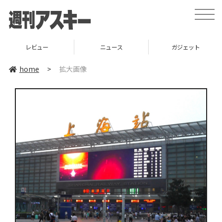
toggle
naviga
レビュー
ニュース
ガジェット
home
>
拡大画像