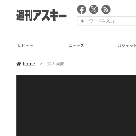
レビュー
ニュース
ガジェッ
home
>
拡大画像