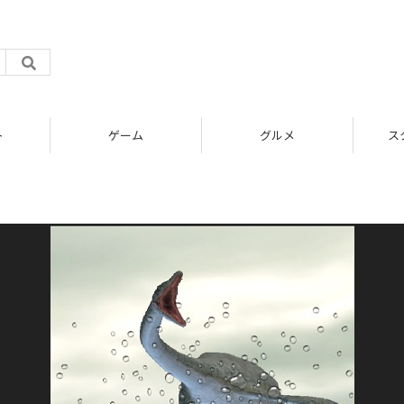
ト
ゲーム
グルメ
ス