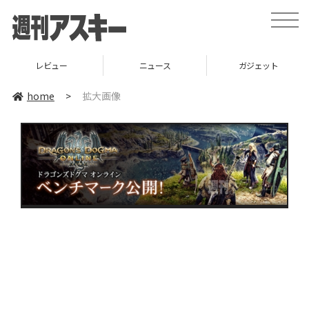
toggle
naviga
レビュー
ニュース
ガジェット
home
>
拡大画像