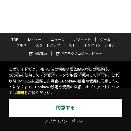
TOP
レビュー
ニュース
ガジェット
ゲーム
グルメ
スタートアップ
ICT
インフォメーション
ASCII.jp
MITテクノロジーレビュー
サイトポリシー
プライバシーポリシー
運営会社
このサイトでは、利用状況の把握や広告配信などのために、
お問い合わせ
広告掲載
スタッフ募集
電子版について
Cookieを使用してアクセスデータを取得・利用しています。これ
以降のページに遷移した場合、Cookieの設定や使用に同意したこ
©KADOKAWA ASCII Research Laboratories, Inc. 2026
とになります。Cookieの設定や使用の詳細、オプトアウトについ
ては
詳細
をご覧ください。
同意する
＞プライバシーポリシー