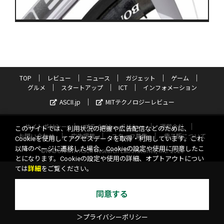
TOP
レビュー
ニュース
ガジェット
ゲーム
グルメ
スタートアップ
ICT
インフォメーション
ASCII.jp
MITテクノロジーレビュー
サイトポリシー
プライバシーポリシー
運営会社
このサイトでは、利用状況の把握や広告配信などのために、
お問い合わせ
広告掲載
スタッフ募集
電子版について
Cookieを使用してアクセスデータを取得・利用しています。これ
以降のページに遷移した場合、Cookieの設定や使用に同意したこ
©KADOKAWA ASCII Research Laboratories, Inc. 2026
とになります。Cookieの設定や使用の詳細、オプトアウトについ
ては
詳細
をご覧ください。
同意する
＞プライバシーポリシー