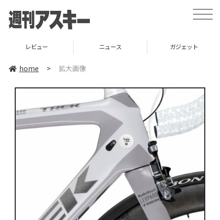
toggle
naviga
レビュー
ニュース
ガジェット
home
>
拡大画像