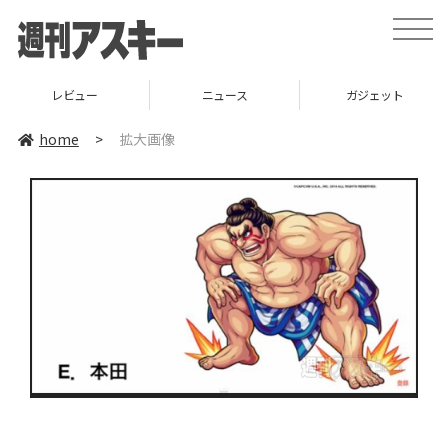
toggle
naviga
レビュー
ニュース
ガジェット
home
>
拡大画像