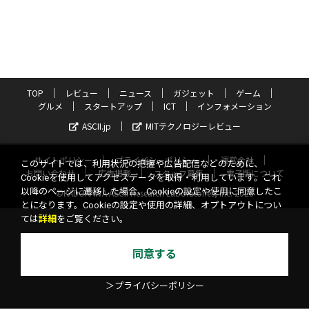
TOP
レビュー
ニュース
ガジェット
ゲーム
グルメ
スタートアップ
ICT
インフォメーション
ASCII.jp
MITテクノロジーレビュー
サイトポリシー
プライバシーポリシー
運営会社
このサイトでは、利用状況の把握や広告配信などのために、
お問い合わせ
広告掲載
スタッフ募集
電子版について
Cookieを使用してアクセスデータを取得・利用しています。これ
以降のページに遷移した場合、Cookieの設定や使用に同意したこ
©KADOKAWA ASCII Research Laboratories, Inc. 2026
とになります。Cookieの設定や使用の詳細、オプトアウトについ
ては
詳細
をご覧ください。
同意する
＞プライバシーポリシー