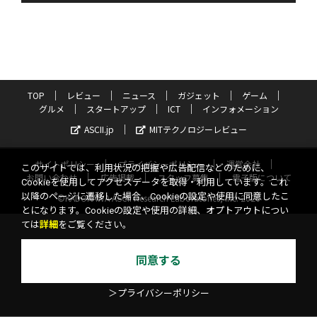
TOP
レビュー
ニュース
ガジェット
ゲーム
グルメ
スタートアップ
ICT
インフォメーション
ASCII.jp
MITテクノロジーレビュー
サイトポリシー
プライバシーポリシー
運営会社
このサイトでは、利用状況の把握や広告配信などのために、
お問い合わせ
広告掲載
スタッフ募集
電子版について
Cookieを使用してアクセスデータを取得・利用しています。これ
以降のページに遷移した場合、Cookieの設定や使用に同意したこ
©KADOKAWA ASCII Research Laboratories, Inc. 2026
とになります。Cookieの設定や使用の詳細、オプトアウトについ
ては
詳細
をご覧ください。
同意する
＞プライバシーポリシー