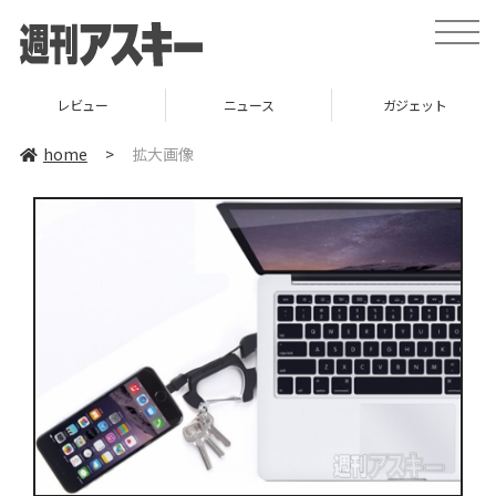
toggle
naviga
レビュー
ニュース
ガジェット
home
>
拡大画像