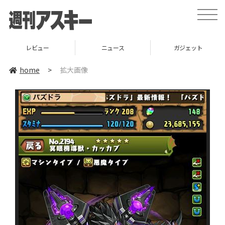
toggle
naviga
レビュー
ニュース
ガジェット
home
>
拡大画像