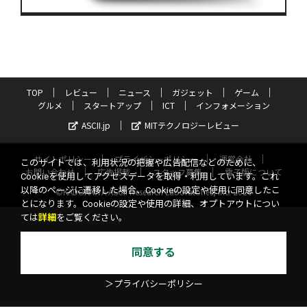
TOP
レビュー
ニュース
ガジェット
ゲーム
グルメ
スタートアップ
ICT
インフォメーション
ASCII.jp
MITテクノロジーレビュー
サイトポリシー
プライバシーポリシー
運営会社
このサイトでは、利用状況の把握や広告配信などのために、
お問い合わせ
広告掲載
スタッフ募集
電子版について
Cookieを使用してアクセスデータを取得・利用しています。これ
以降のページに遷移した場合、Cookieの設定や使用に同意したこ
©KADOKAWA ASCII Research Laboratories, Inc. 2026
とになります。Cookieの設定や使用の詳細、オプトアウトについ
ては
詳細
をご覧ください。
同意する
＞プライバシーポリシー