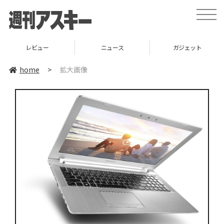
toggle
naviga
レビュー
ニュース
ガジェット
home
>
拡大画像