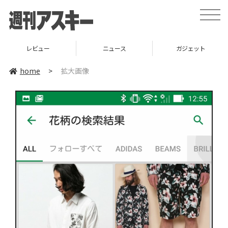
toggle
naviga
レビュー
ニュース
ガジェット
home
>
拡大画像